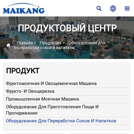



ПРОДУКТОВЫЙ ЦЕНТР
Главная
>
Продукция
>
Оборудование для

переработки соков и напитков
ПРОДУКТ
Фруктомоечная И Овощемоечная Машина
Фрукто- И Овощерезка
Промышленная Моечная Машина
Оборудование Для Приготовления Пищи И
Пропаривания
Оборудование Для Переработки Соков И Напитков