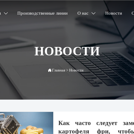
я
Производственные линии
О нас
Новости
С


НОВОСТИ

Главная
>
Новости
Как часто следует зам
картофеля фри, чтобы