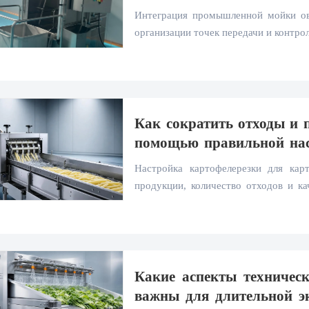
Интеграция промышленной мойки ов
организации точек передачи и контрол
сохранить качество продукции и пов
обработки.
Как сократить отходы и 
помощью правильной нас
картофеля фри
Настройка картофелерезки для ка
продукции, количество отходов и ка
выбор ножей, выравнивание подачи
сократить потери и повысить произв
фри.
Какие аспекты техничес
важны для длительной 