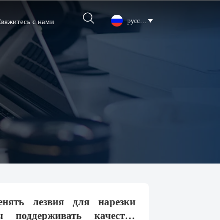

русский

вяжитесь с нами
енять лезвия для нарезки
 поддерживать качество