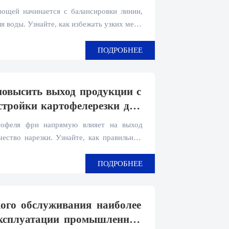
ощей начинается с балансировки линии,
я воды. Узнайте, как избежать узких мест,
ысить эффективность автоматизированной
ПОДРОБНЕЕ
повысить выход продукции с
тройки картофелерезки для
ртофеля фри напрямую влияет на выход
чество нарезки. Узнайте, как правильный
 и техническое обслуживание помогают
одительность при изготовлении картофеля
ПОДРОБНЕЕ
кого обслуживания наиболее
эксплуатации промышленной