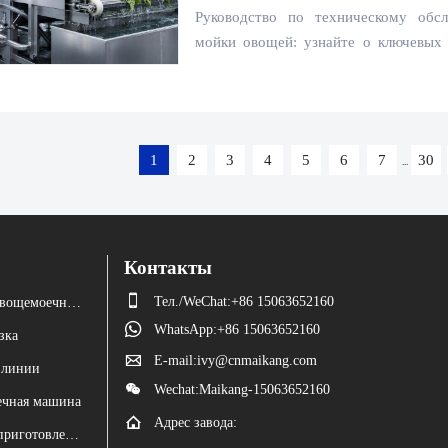
машины для мойки овоще
Руководство по техническому об
мойки овощей: узнайте о ключевых 
цепей, уплотнений и электробезопас
поддерживать стабильную эффективно
1
2
3
4
5
6
7
30
...
Контакты

Тел./WeChat:+86 15063652160
Фруктомоечная и овощемоечная машина

WhatsApp:+86 15063652160
зка

E-mail:ivy@cnmaikang.com
 линии

Wechat:Maikang-15063652160
чная машина

Адрес завода:
Оборудование для приготовления пищи и пропаривания