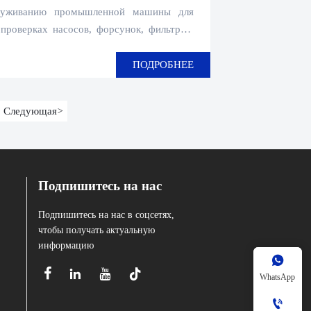
й?
служиванию промышленной машины для
проверках насосов, форсунок, фильтров,
ности, чтобы сократить время простоев и
сть мойки.
ПОДРОБНЕЕ
Следующая
>
Подпишитесь на нас
Подпишитесь на нас в соцсетях,
чтобы получать актуальную
информацию





WhatsApp
