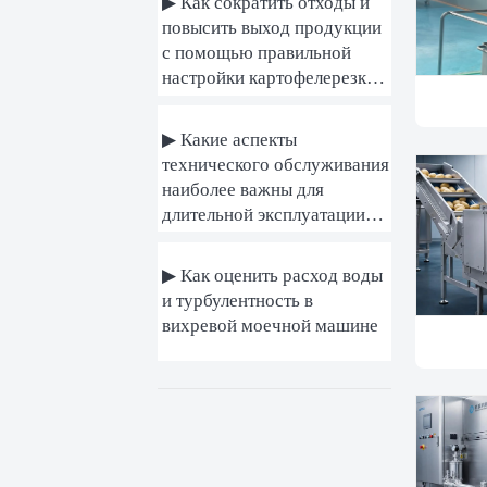
▶ Как сократить отходы и
повысить выход продукции
с помощью правильной
настройки картофелерезки
для картофеля фри
▶ Какие аспекты
технического обслуживания
наиболее важны для
длительной эксплуатации
промышленной машины для
мойки овощей?
▶ Как оценить расход воды
и турбулентность в
вихревой моечной машине