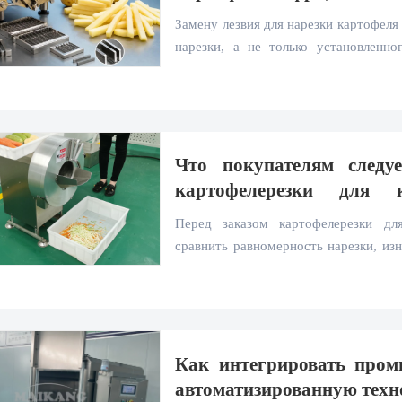
продукта?
Замену лезвия для нарезки картофеля
нарезки, а не только установленно
износа, способы сокращения отход
картофеля с помощью практических 
Что покупателям следу
картофелерезки для 
производительности
Перед заказом картофелерезки дл
сравнить равномерность нарезки, изн
производительность и совместим
высокопроизводительную модель
продукции и снизить эксплуатационн
Как интегрировать про
автоматизированную тех