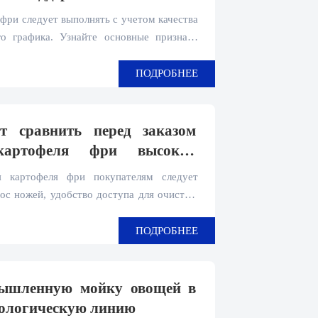
 фри следует выполнять с учетом качества
го графика. Узнайте основные признаки
ов и поддержания одинакового размера
рекомендаций по обслуживанию.
ПОДРОБНЕЕ
ет сравнить перед заказом
картофеля фри высокой
я картофеля фри покупателям следует
ос ножей, удобство доступа для очистки,
ость с линией. Узнайте, как выбрать
, которая помогает сохранить выход
ПОДРОБНЕЕ
ые расходы.
мышленную мойку овощей в
нологическую линию